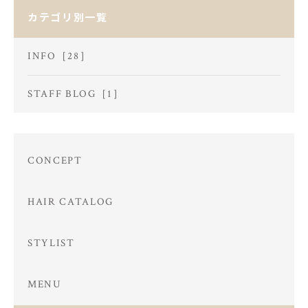
カテゴリ別一覧
INFO［28］
STAFF BLOG［1］
CONCEPT
HAIR CATALOG
STYLIST
MENU